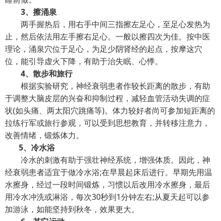
3、擦涌泉
两手握热后，用右手中间三指擦左足心，至足心发热为
止，然后依法用左手擦右足心。一般以擦四次为佳。按中医
理论，涌泉穴位于足心，为足少阴肾经的起点，按摩这穴
位，能引导虚火下降，有助于治失眠、心悸。
4、散步和旅行
根据实验研究，神经衰弱患者作较长距离的散步，有助
于调整大脑皮层的兴奋和抑制过程，减轻血管活动失调的症
状(如头痛、两太阳穴跳痛等)。体力较好者尚可参加短距离的
拉练行军或旅行参观，可以受到思想教育，并转移注意力，
改善情绪，锻炼体力。
5、冷水浴
冷水的刺激有助于强壮神经系统，增强体质。因此，神
经衰弱患者适宜于做冷水浴;在早晨起床后进行。早期先用温
水擦身，经过一段时间锻炼，习惯以后改用冷水擦身，最后
用冷水冲洗或淋浴，每次30秒到1分钟左右;从夏天起可以参
加游泳，如能坚持到秋冬，效果更大。