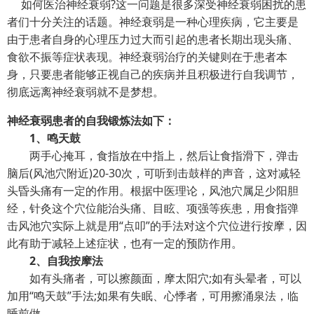
如何医治神经衰弱?这一问题是很多深受神经衰弱困扰的患
者们十分关注的话题。神经衰弱是一种心理疾病，它主要是
由于患者自身的心理压力过大而引起的患者长期出现头痛、
食欲不振等症状表现。神经衰弱治疗的关键则在于患者本
身，只要患者能够正视自己的疾病并且积极进行自我调节，
彻底远离神经衰弱就不是梦想。
神经衰弱患者的自我锻炼法如下：
1、鸣天鼓
两手心掩耳，食指放在中指上，然后让食指滑下，弹击
脑后(风池穴附近)20-30次，可听到击鼓样的声音，这对减轻
头昏头痛有一定的作用。根据中医理论，风池穴属足少阳胆
经，针灸这个穴位能治头痛、目眩、项强等疾患，用食指弹
击风池穴实际上就是用“点叩”的手法对这个穴位进行按摩，因
此有助于减轻上述症状，也有一定的预防作用。
2、自我按摩法
如有头痛者，可以擦颜面，摩太阳穴;如有头晕者，可以
加用“鸣天鼓”手法;如果有失眠、心悸者，可用擦涌泉法，临
睡前做。